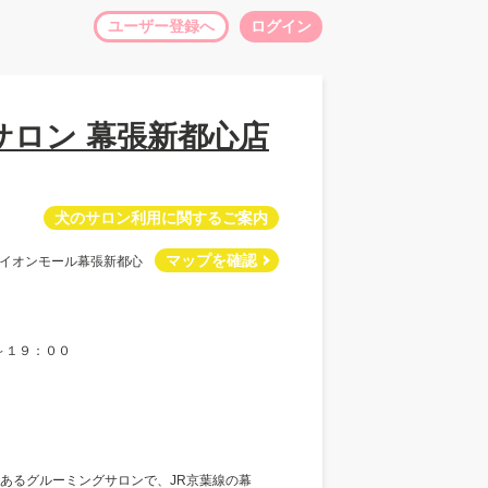
ユーザー登録へ
ログイン
サロン 幕張新都心店
犬のサロン利用に関するご案内
マップを確認
-8 イオンモール幕張新都心
～１９：００
あるグルーミングサロンで、JR京葉線の幕