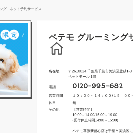
ング
- ネット予約サービス
ペテモ グルーミング
所在地
〒2610024 千葉県千葉市美浜区豊砂1
ペットモール 1階
0120-995-682
電話
営業時間
１０：００～１４：００/１５：００
休日
無
その他
【営業時間】
10:00～14:00/15:00～19:00
(受付休止時間14:00～15:00)
ペテモ幕張新都心店は千葉市美浜区に