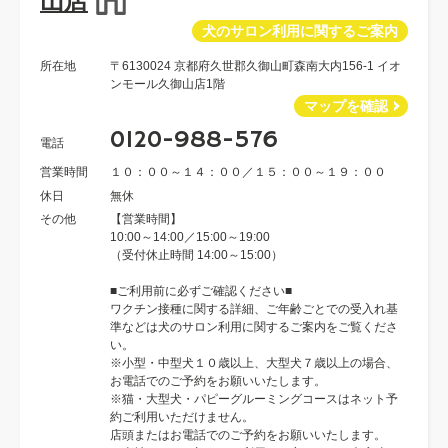
山店
犬のサロン利用に関するご案内
所在地
〒6130024 京都府久世郡久御山町森南大内156-1 イオ
ンモール久御山店1階
マップを確認
0120-988-576
電話
営業時間
１０：００～１４：００／１５：００～１９：００
休日
無休
その他
【営業時間】
10:00～14:00／15:00～19:00
（受付休止時間 14:00～15:00）
■ご利用前に必ずご確認ください■
ワクチン接種に関する詳細、ご年齢ごとでの受入れ基
準などは犬のサロン利用に関するご案内をご覧くださ
い。
※小型・中型犬１０歳以上、大型犬７歳以上の場合、
お電話でのご予約をお願いいたします。
※猫・大型犬・パピーグルーミングコースはネット予
約ご利用いただけません。
店頭またはお電話でのご予約をお願いいたします。