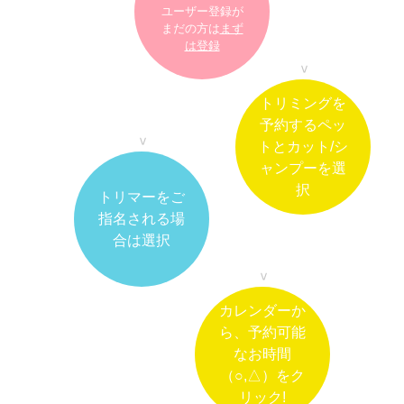
ユーザー登録が
まだの方は
まず
は登録
トリミングを
予約するペッ
トとカット/シ
ャンプーを選
択
トリマーをご
指名される場
合は選択
カレンダーか
ら、予約可能
なお時間
（○,△）をク
リック!