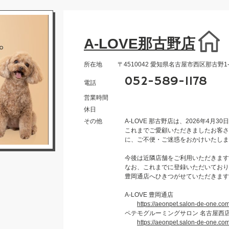
A-LOVE那古野店
所在地
〒4510042 愛知県名古屋市西区那古野1-9
052-589-1178
電話
営業時間
休日
その他
A-LOVE 那古野店は、2026年4
これまでご愛顧いただきましたお客さ
に、ご不便・ご迷惑をおかけいたしま
今後は近隣店舗をご利用いただきます
なお、これまでに登録いただいておりま
豊岡通店へひきつがせていただきます
A-LOVE 豊岡通店
https://aeonpet.salon-de-one.co
ペテモグルーミングサロン 名古屋西
https://aeonpet.salon-de-one.co