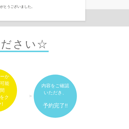
がとうございました。
ください☆
ーか
可能
内容をご確認
間
いただき、
）をク
!
予約完了!!