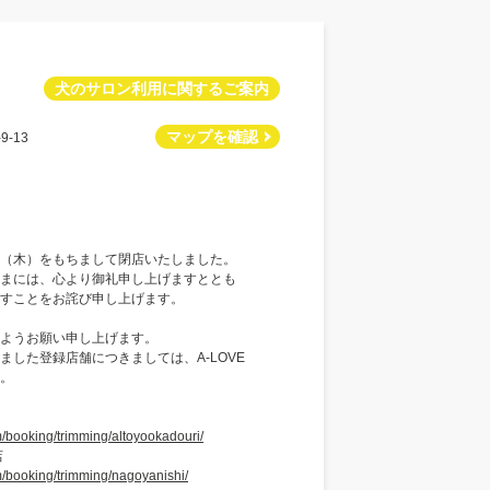
犬のサロン利用に関するご案内
マップを確認
-13
月30日（木）をもちまして閉店いたしました。
まには、心より御礼申し上げますととも
すことをお詫び申し上げます。
ようお願い申し上げます。
した登録店舗につきましては、A-LOVE
。
m/booking/trimming/altoyookadouri/
店
m/booking/trimming/nagoyanishi/