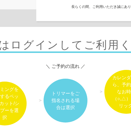
長らくの間、ご利用いただき誠にあり
はログインしてご利用
＼ ご予約の流れ ／
カレンダ
ら、予約
ミングを
なお時
トリマーをご
するペッ
（○,△
指名される場
カット/シ
リック
合は選択
プーを選
択